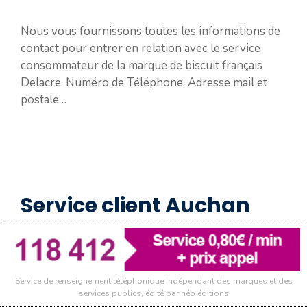
Nous vous fournissons toutes les informations de
contact pour entrer en relation avec le service
consommateur de la marque de biscuit français
Delacre. Numéro de Téléphone, Adresse mail et
postale…
Service client Auchan
Telecom
Service de renseignement téléphonique indépendant des marques et des
Vous êtes titulaire d’un forfait Auchan Mobile ou
services publics, édité par néo éditions
d’une carte prépayée Auchan Telecom et souhaitez