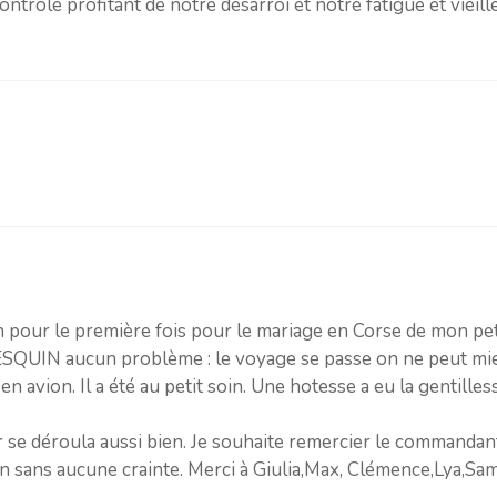
contrôle profitant de notre désarroi et notre fatigue et viei
n pour le première fois pour le mariage en Corse de mon petit
LESQUIN aucun problème : le voyage se passe on ne peut mie
en avion. Il a été au petit soin. Une hotesse a eu la gentille
ur se déroula aussi bien. Je souhaite remercier le comman
ion sans aucune crainte. Merci à Giulia,Max, Clémence,Lya,S