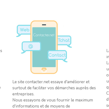
es
L
.
i
L
u
o
u
Le site contacter.net essaye d'améliorer et
q
e
surtout de faciliter vos démarches auprès des
C
entreprises.
d
Nous essayons de vous fournir le maximum
s
d'informations et de moyens de