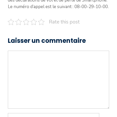
des déclarations de vol et de perte de Smartphone.
Le numéro d’appel est le suivant : 08-00-29-10-00.
Rate this post
Laisser un commentaire
Commentaire
Nom