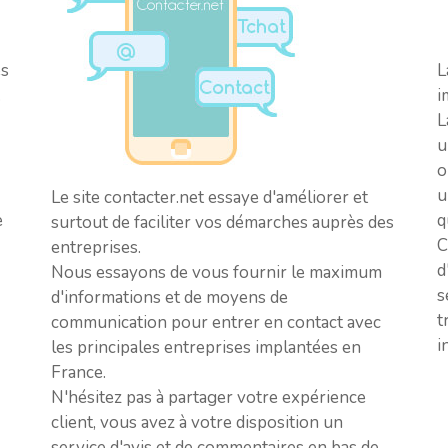
es
L
.
i
L
u
o
u
Le site contacter.net essaye d'améliorer et
q
e
surtout de faciliter vos démarches auprès des
C
entreprises.
d
Nous essayons de vous fournir le maximum
s
d'informations et de moyens de
t
communication pour entrer en contact avec
i
les principales entreprises implantées en
France.
N'hésitez pas à partager votre expérience
client, vous avez à votre disposition un
service d'avis et de commentaires en bas de