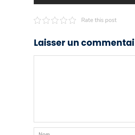
Rate this post
Laisser un commentai
Commentaire
Nom