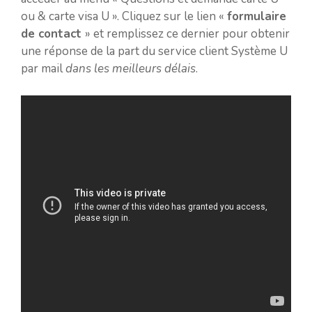
ou & carte visa U ». Cliquez sur le lien «
formulaire
de contact
» et remplissez ce dernier pour obtenir
une réponse de la part du service client Système U
par mail
dans les meilleurs délais
.