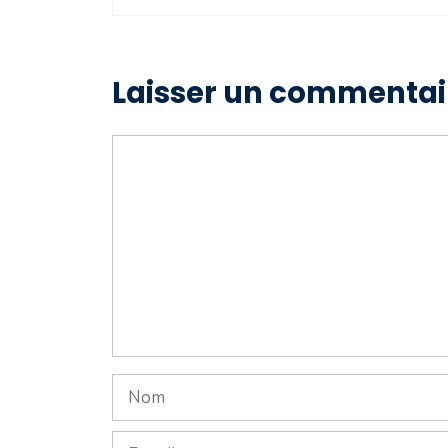
Laisser un commentai
Commentaire
Nom
E-