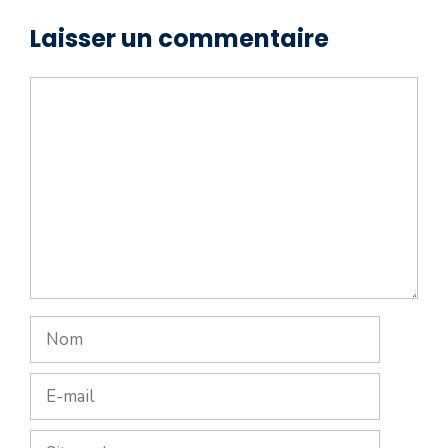
Laisser un commentaire
Commentaire
Nom
E-
mail
Site