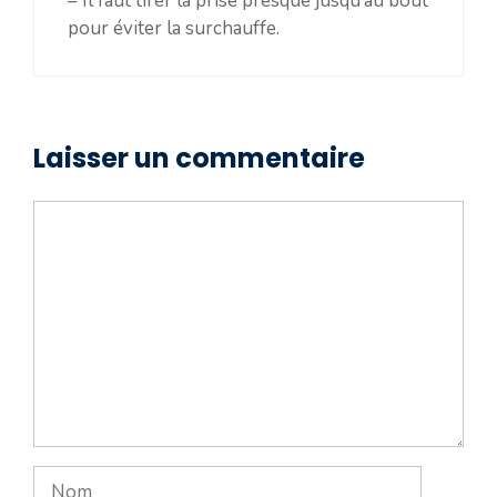
– Il faut tirer la prise presque jusqu’au bout
pour éviter la surchauffe.
Laisser un commentaire
Commentaire
Nom