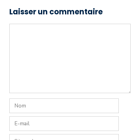
Laisser un commentaire
Commentaire
Nom
E-
mail
Site