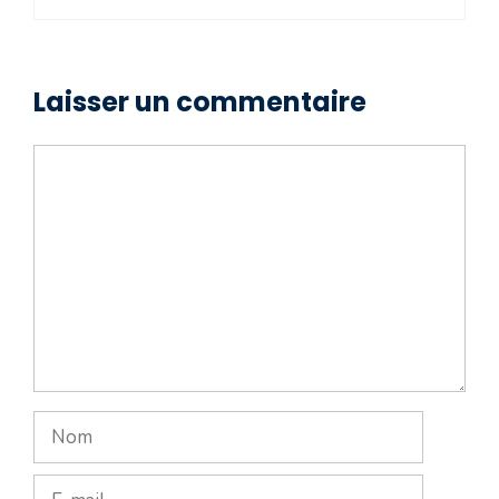
Laisser un commentaire
Commentaire
Nom
E-