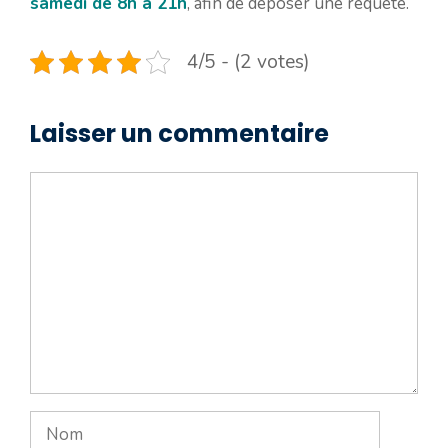
samedi de 8h à 21h
, afin de déposer une requête.
4/5 - (2 votes)
Laisser un commentaire
Commentaire
Nom